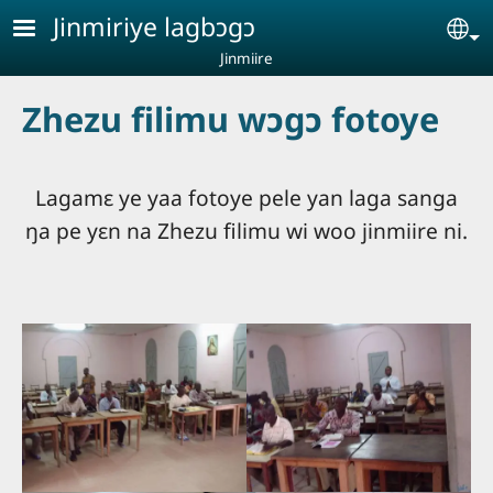
Aller au contenu principal
Jinmiriye lagbɔgɔ
Se
Jinmiire
Zhezu filimu wɔgɔ fotoye
Lagamɛ ye yaa fotoye pele yan laga sanga
ŋa pe yɛn na Zhezu filimu wi woo jinmiire ni.